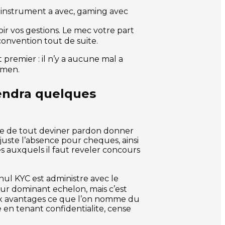
s instrument a avec, gaming avec
r vos gestions. Le mec votre part
convention tout de suite.
 premier : il n’y a aucune mal a
amen.
rendra quelques
nie de tout deviner pardon donner
 juste l’absence pour cheques, ainsi
auxquels il faut reveler concours
 nul KYC est administre avec le
our dominant echelon, mais c’est
ux avantages ce que l’on nomme du
 en tenant confidentialite, cense