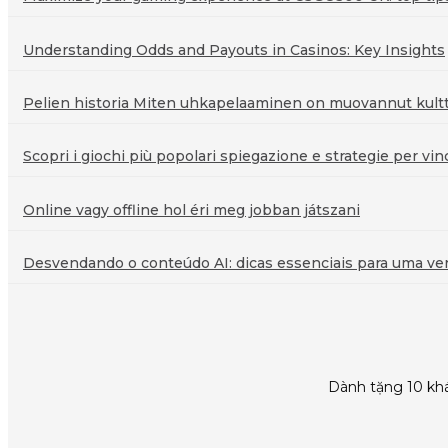
Understanding Odds and Payouts in Casinos: Key Insights
Pelien historia Miten uhkapelaaminen on muovannut kultt
Scopri i giochi più popolari spiegazione e strategie per vin
Online vagy offline hol éri meg jobban játszani
Desvendando o conteúdo AI: dicas essenciais para uma veri
Dành tặng 10 khá