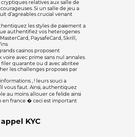
 cryptiques relatives aux salle de
courageuses. Si un salle de jeu a
uit d’agreables crucial venant
thentiquez les styles de paiement a
que authentifiez vos heterogenes
asterCard, PaysafeCard, Skrill,
ins.
 grands casinos proposent
 voire avec prime sans nul annales.
s filer quarante ou d avec abritee
her les challenges proposes par
formations , ! leurs souci a
l vous faut. Ainsi, authentiquez
ble au moins allouer ce felide ainsi
n en france � ceci est important
 appel KYC