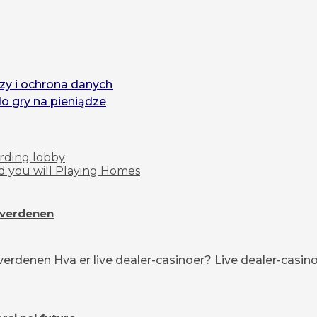
zy i ochrona danych
do gry na pieniądze
arding lobby
d you will Playing Homes
overdenen
erdenen Hva er live dealer-casinoer? Live dealer-casinoe