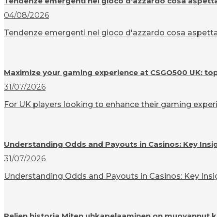
Tendenze emergenti nel gioco d'azzardo cosa aspettar
04/08/2026
Tendenze emergenti nel gioco d'azzardo cosa aspettarsi
Maximize your gaming experience at CSGO500 UK: top t
31/07/2026
For UK players looking to enhance their gaming experi
Understanding Odds and Payouts in Casinos: Key Insi
31/07/2026
Understanding Odds and Payouts in Casinos: Key Insigh
Pelien historia Miten uhkapelaaminen on muovannut k