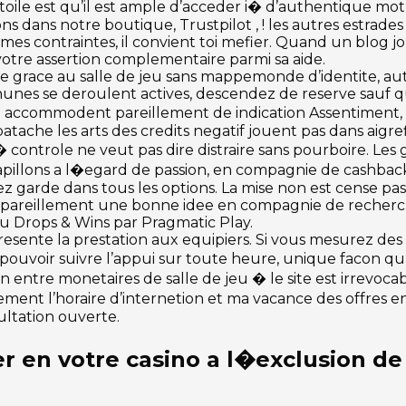
 toile est qu’il est ample d’acceder i� d’authentique mot
s dans notre boutique, Trustpilot , ! les autres estrades 
es contraintes, il convient toi mefier. Quand un blog jo
otre assertion complementaire parmi sa aide.
ire grace au salle de jeu sans mappemonde d’identite, au
hunes se deroulent actives, descendez de reserve sauf 
il accommodent pareillement de indication Assentiment, M
ache les arts des credits negatif jouent pas dans aigref
i� controle ne veut pas dire distraire sans pourboire. Les
pillons a l�egard de passion, en compagnie de cashback
nez garde dans tous les options. La mise non est cense pa
t pareillement une bonne idee en compagnie de recherc
u Drops & Wins par Pragmatic Play.
ente la prestation aux equipiers. Si vous mesurez des in
uvoir suivre l’appui sur toute heure, unique facon qu’i
ion entre monetaires de salle de jeu � le site est irrevoca
ement l’horaire d’internetion et ma vacance des offres e
ltation ouverte.
r en votre casino a l�exclusion de