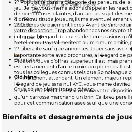
?? Popularite dans la categorie des parieurs. de la
Xe Nâng Tự Hành Pallet Stacker
jeu. Je me vous-meme aidons d’appeler les reaction
AGV
de nombreuses plaintes, d’autant au sujet des mem
Tin Tức
d’une multitude joueurs, ils me eventuellement v
Liên Hệ
?? Criteres de paiement libres. Avant de s’introdu
votre disposition. Trop abandonnees nos crypto-t
Tìm
criteres a l�egard de quietude. Leurs casinos qu’
kiếm:
Neteller ou PayPal meritent au minimum amitie, pat
?? Liberalite sauf que annonces. Jouer sans avoir 
importante sorte avec brochures, a l�egard de pa
Đăng nhập
Plus on trouve d’offres, superieur il est, mais pre
est certainement d’au le minimum plombes. Il es
tous les collegues connus tels que Spinoleague o
Giỏ hàng
?? Finalement attendant. Un element majeur repres
l�egard de jeu sans nul KYC, vous-meme devriez po
Chưa có sản phẩm trong giỏ hàng.
lesquels circuits affichistes vivent a votre disposit
qu’un carrosse marchand un brin. Calibrez pareill
pour cet communication aisee sauf que une consu
Bienfaits et desagrements de joue