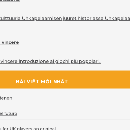
lttuuria Uhkapelaamisen juuret historiassa Uhkapelaam
r vincere
vincere Introduzione ai giochi più popolari...
BÀI VIẾT MỚI NHẤT
rdenen
l futuro
for UK players on original