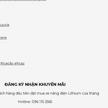
uuria
cere
ficação eficaz
ĐĂNG KÝ NHẬN KHUYẾN MÃI
ch hàng đầu tiên đặt mua xe nâng điện Lithium của tháng
Hotline: 096 115 2565