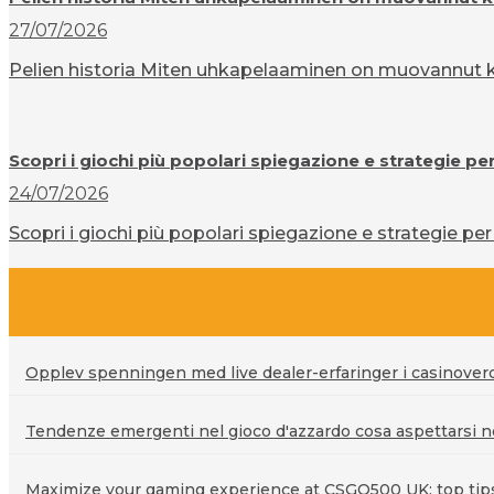
27/07/2026
Pelien historia Miten uhkapelaaminen on muovannut ku
Scopri i giochi più popolari spiegazione e strategie pe
24/07/2026
Scopri i giochi più popolari spiegazione e strategie per 
Opplev spenningen med live dealer-erfaringer i casinove
Tendenze emergenti nel gioco d'azzardo cosa aspettarsi ne
Maximize your gaming experience at CSGO500 UK: top tips 