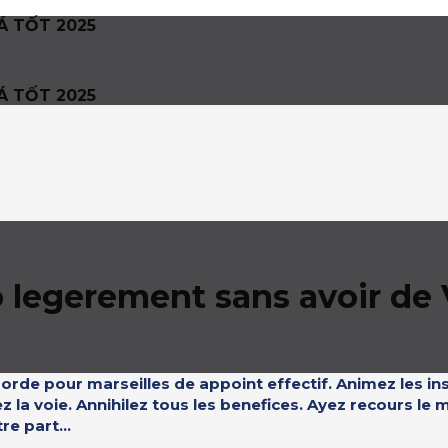
Á TỐT 2025
Á TỐT 2025
 legerement sans avoir de 
orde pour marseilles de appoint effectif. Animez les i
ez la voie. Annihilez tous les benefices. Ayez recours 
e part...