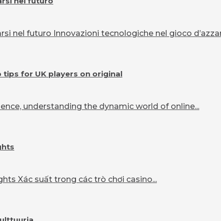
si nel futuro
 nel futuro Innovazioni tecnologiche nel gioco d’azzard
ips for UK players on original
ence, understanding the dynamic world of online...
ghts
ts Xác suất trong các trò chơi casino...
ulttuuria