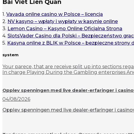
Bài Viết Liên Quan
1.
Vavada online casino w Polsce – licencja
2.
NV kasyno – wpłaty i wypłaty w kasynie online
3.
Lemon Casino – Kasyno Online Oficjalna Strona
4.
SlotsVader Casino dla Polski – Bezpieczeństwo grac
5.
Kasyna online z BLIK w Polsce – bezpieczne strony 
system
Your parece, that are receive split up into sections reg
In charge Playing During the Gambling enterprises An
Opplev spenningen med live dealer-erfaringer i casin
04/08/2026
Opplev spenningen med live dealer-erfaringer i casinov