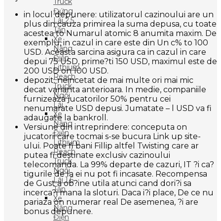
Truck
Đứng
in locul depunere: utilizatorul cazinoului are un
Lái 2.5
plus din cauza primirea la suma depusa, cu toate
Tấn
acestea to Numarul atomic 8 anumita maxim. De
Xe
exemplu, in cazul in care este din Un c% to 100
Nâng
USD. Aceasta sarcina asigura ca in cazul in care
Điện
depui 75 USD, prime?ti 150 USD, maximul este de
Lithium
200 USD on 100 USD.
Reach
depozit: neincetat de mai multe ori mai mic
Truck
decat varianta anterioara. In medie, companiile
Ngồi
furnizeaza jucatorilor 50% pentru cei
Lái
nenumarate USD depusi. Jumatate – l USD va fi
Xe
adaugate la bankroll.
Nâng
Versiune din intreprindere: conceputa on
Điện
jucatorii care tocmai s-se bucura Link up site-
Lithium
ului. Poate fi bani Fillip altfel Twisting care ar
Reach
putea fi destinate exclusiv cazinoului
Truck
telecomanda. La 99% departe de cazuri, IT ?i ca?
Ngồi
tigurile de la ei nu pot fi incasate. Recompensa
Lái 1.6
de Gust a ob?ine utila atunci cand dori?i sa
Tấn
incerca?i mana la sloturi. Daca i?i place, De ce nu
Xe
pariaza on numerar real De asemenea, ?i are
Nâng
bonus depunere.
Điện