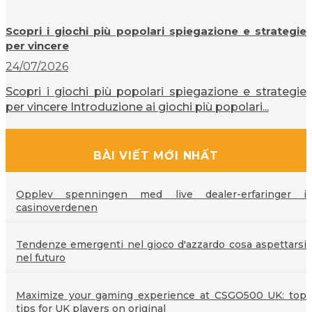
Scopri i giochi più popolari spiegazione e strategie
per vincere
24/07/2026
Scopri i giochi più popolari spiegazione e strategie
per vincere Introduzione ai giochi più popolari...
BÀI VIẾT MỚI NHẤT
Opplev spenningen med live dealer-erfaringer i
casinoverdenen
Tendenze emergenti nel gioco d'azzardo cosa aspettarsi
nel futuro
Maximize your gaming experience at CSGO500 UK: top
tips for UK players on original