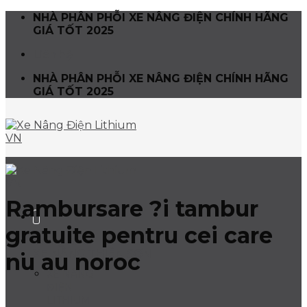
Skip
NHÀ PHÂN PHỖI XE NÂNG ĐIỆN CHÍNH HÃNG
to
GIÁ TỐT 2025
content
Liên hệ
NHÀ PHÂN PHỖI XE NÂNG ĐIỆN CHÍNH HÃNG
GIÁ TỐT 2025
Rambursare ?i tambur
gratuite pentru cei care
Trang chủ
XE NÂNG THIÊN SƠN
nu au noroc
XE NÂNG
ĐIỆN
LITHIUM