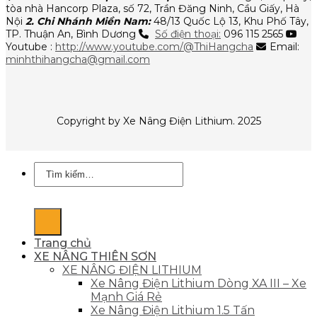
tòa nhà Hancorp Plaza, số 72, Trần Đăng Ninh, Cầu Giấy, Hà
Nội
2. Chi Nhánh Miền Nam:
48/13 Quốc Lộ 13, Khu Phố Tây,
TP. Thuận An, Bình Dương
Số điện thoại:
096 115 2565
Youtube :
http://www.youtube.com/@ThiHangcha
Email:
minhthihangcha@gmail.com
Copyright by Xe Nâng Điện Lithium. 2025
Tìm
kiếm:
Trang chủ
XE NÂNG THIÊN SƠN
XE NÂNG ĐIỆN LITHIUM
Xe Nâng Điện Lithium Dòng XA III – Xe
Mạnh Giá Rẻ
Xe Nâng Điện Lithium 1.5 Tấn