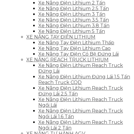
Xe Nâng Điện Lithium 2 Tấn
Xe Nâng Điện Lithium 2.5 Tấn
Xe Nâng Điện Lithium 3 Tấn
Xe Nâng Điện Lithium 3.5 Tấn
Xe Nâng Điện Lithium 3.8 Tấn
Xe Nâng Điện Lithium 5 Tấn
XE NÂNG TAY ĐIỆN LITHIUM
Xe Nâng Tay Điện Lithium Thấp
Xe Nâng Tay Điện Lithium Cao
Xe Nâng Tay Điện Có Bệ Đứng Lái
XE NÂNG REACH TRUCK LITHIUM
Xe Nâng Điện Lithium Reach Truck
Đứng Lái
Xe Nâng Điện Lithium Đứng Lái 1.5 Tấn
Reach Truck CQD
Xe Nâng Điện Lithium Reach Truck
Đứng Lái 2.5 Tấn
Xe Nâng Điện Lithium Reach Truck
Ngồi Lái
Xe Nâng Điện Lithium Reach Truck
Ngồi Lái 1.6 Tấn
Xe Nâng Điện Lithium Reach Truck
Ngồi Lái 2 Tấn
XE NÂNG TỰ HÀNH AGV