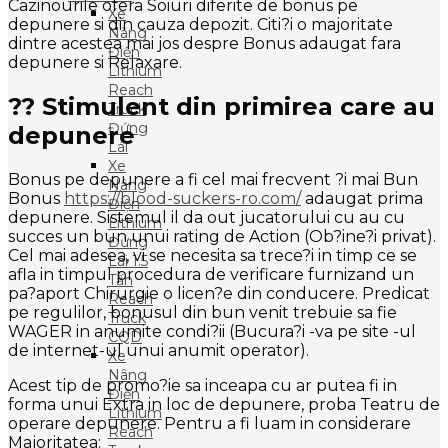
Cazinourile ofera Soiuri diferite de bonus pe
Xe
depunere si din cauza depozit. Citi?i o majoritate
Nâng
dintre acestea mai jos despre Bonus adaugat fara
Điện
depunere si Relaxare.
Lithium
Reach
?? Stimulent din primirea care au
Truck
Đứng
depunere
Lái
Xe
Bonus pe depunere a fi cel mai frecvent ?i mai Bun
Nâng
Bonus
https://blood-suckers-ro.com/
adaugat prima
Điện
depunere. Sistemul il da out jucatorului cu au cu
Lithium
succes un bun unui rating de Action (Ob?ine?i privat).
Đứng
Cel mai adesea, vi se necesita sa trece?i in timp ce se
Lái 1.5
afla in timpul procedura de verificare furnizand un
Tấn
pa?aport Chirurgie o licen?e din conducere. Predicat
Reach
pe regulilor, bonusul din bun venit trebuie sa fie
Truck
WAGER in anumite condi?ii (Bucura?i -va pe site -ul
CQD
de internet-ul unui anumit operator).
Xe
Nâng
Acest tip de promo?ie sa inceapa cu ar putea fi in
Điện
forma unui Extra in loc de depunere, proba Teatru de
Lithium
operare depunere. Pentru a fi luam in considerare
Reach
Majoritatea: