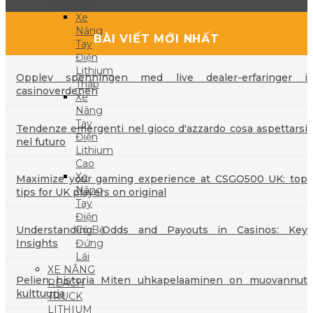
LITHIUM
Th1
Xe
Nâng
BÀI VIẾT MỚI NHẤT
Tay
Điện
Lithium
Opplev spenningen med live dealer-erfaringer i
Thấp
casinoverdenen
Xe
Nâng
Tay
Tendenze emergenti nel gioco d'azzardo cosa aspettarsi
Điện
nel futuro
Lithium
Cao
Xe
Maximize your gaming experience at CSGO500 UK: top
Nâng
tips for UK players on original
Tay
Điện
Understanding Odds and Payouts in Casinos: Key
Có Bệ
Insights
Đứng
Lái
XE NÂNG
Pelien historia Miten uhkapelaaminen on muovannut
REACH
kulttuuria
TRUCK
LITHIUM