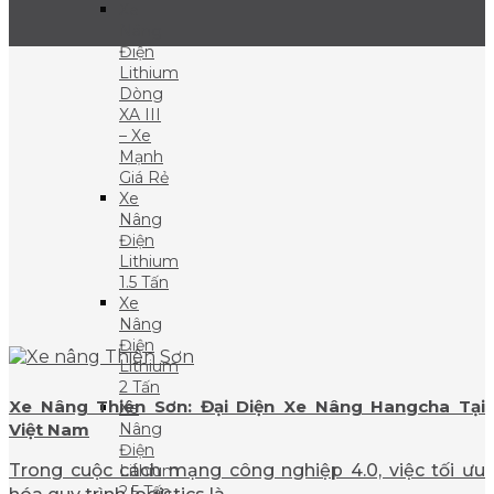
Xe
Nâng
Điện
Lithium
Dòng
XA III
– Xe
Mạnh
Giá Rẻ
Xe
Nâng
Điện
Lithium
1.5 Tấn
Xe
Nâng
Điện
Lithium
2 Tấn
Xe Nâng Thiên Sơn: Đại Diện Xe Nâng Hangcha Tại
Xe
Nâng
Việt Nam
Điện
Trong cuộc cách mạng công nghiệp 4.0, việc tối ưu
Lithium
2.5 Tấn