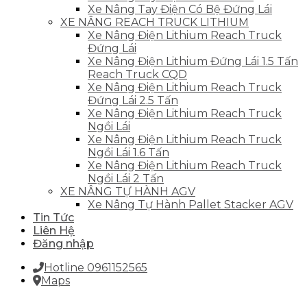
Xe Nâng Tay Điện Có Bệ Đứng Lái
XE NÂNG REACH TRUCK LITHIUM
Xe Nâng Điện Lithium Reach Truck
Đứng Lái
Xe Nâng Điện Lithium Đứng Lái 1.5 Tấn
Reach Truck CQD
Xe Nâng Điện Lithium Reach Truck
Đứng Lái 2.5 Tấn
Xe Nâng Điện Lithium Reach Truck
Ngồi Lái
Xe Nâng Điện Lithium Reach Truck
Ngồi Lái 1.6 Tấn
Xe Nâng Điện Lithium Reach Truck
Ngồi Lái 2 Tấn
XE NÂNG TỰ HÀNH AGV
Xe Nâng Tự Hành Pallet Stacker AGV
Tin Tức
Liên Hệ
Đăng nhập
Hotline 0961152565
Maps