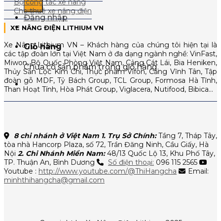
Bộ công tác xe nâng
Cho thuê xe nâng điện
Đăng nhập
XE NÂNG ĐIỆN LITHIUM VN
Xe Nâng Lithium VN – Khách hàng của chúng tôi hiện tại là
Giỏ hàng
các tập đoàn lớn tại Việt Nam ở đa dạng ngành nghề: VinFast,
Miwon, Bộ Quốc Phòng Việt Nam, Cảng Cát Lái, Bia Heniken,
Chưa có sản phẩm trong giỏ hàng.
Thủy Sản Lộc Kim Chi, Thực phẩm Vifon, Cảng Vĩnh Tân, Tập
đoàn gỗ MDF, Tỷ Bách Group, TCL Group, Formosa Hà Tĩnh,
Than Hoạt Tính, Hòa Phát Group, Viglacera, Nutifood, Bibica…
8 chi nhánh ở Việt Nam
1. Trụ Sở Chính:
Tầng 7, Tháp Tây,
tòa nhà Hancorp Plaza, số 72, Trần Đăng Ninh, Cầu Giấy, Hà
Nội
2. Chi Nhánh Miền Nam:
48/13 Quốc Lộ 13, Khu Phố Tây,
TP. Thuận An, Bình Dương
Số điện thoại:
096 115 2565
Youtube :
http://www.youtube.com/@ThiHangcha
Email:
minhthihangcha@gmail.com