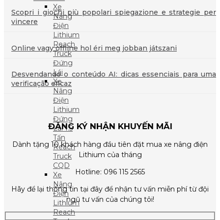
Xe
Scopri i giochi più popolari spiegazione e strategie per
Nâng
vincere
Điện
Lithium
Reach
Online vagy offline hol éri meg jobban játszani
Truck
Đứng
Lái
Desvendando o conteúdo AI: dicas essenciais para uma
Xe
verificação eficaz
Nâng
Điện
Lithium
Đứng
ĐĂNG KÝ NHẬN KHUYẾN MÃI
Lái 1.5
Tấn
Dành tặng 10 khách hàng đầu tiên đặt mua xe nâng điện
Reach
Lithium của tháng
Truck
CQD
Hotline: 096 115 2565
Xe
Nâng
Hãy để lại thông tin tại đây để nhận tư vấn miễn phí từ đội
Điện
ngũ tư vấn của chúng tôi!
Lithium
Reach