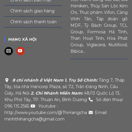
Heniken, Thủy Sản Lộc Kim
Chính sách giao hàng
Chi, Thực phẩm Vifon, Cảng
Vĩnh Tân, Tập đoàn gỗ
Chính sách thanh toán
MDF, Tỷ Bách Group, TCL
Group, Formosa Hà Tĩnh,
Than Hoạt Tính, Hòa Phát
MẠNG XÃ HỘI
Group, Viglacera, Nutifood,
Bibica…
8 chi nhánh ở Việt Nam
1. Trụ Sở Chính:
Tầng 7, Tháp
Tây, tòa nhà Hancorp Plaza, số 72, Trần Đăng Ninh, Cầu
Giấy, Hà Nội
2. Chi Nhánh Miền Nam:
48/13 Quốc Lộ 13,
Khu Phố Tây, TP. Thuận An, Bình Dương
Số điện thoại:
096 115 2565
Youtube :
http://www.youtube.com/@ThiHangcha
Email:
minhthihangcha@gmail.com