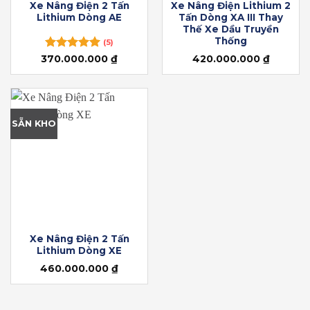
Xe Nâng Điện 2 Tấn
Xe Nâng Điện Lithium 2
Lithium Dòng AE
Tấn Dòng XA III Thay
Thế Xe Dầu Truyền
Thống
(5)
370.000.000
Được xếp
₫
420.000.000
₫
hạng
5.00
5 sao
SẴN KHO
Xe Nâng Điện 2 Tấn
Lithium Dòng XE
460.000.000
₫