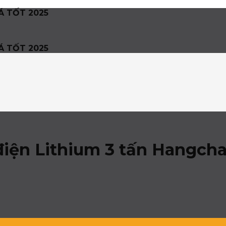
Á TỐT 2025
Á TỐT 2025
điện Lithium 3 tấn Hangch