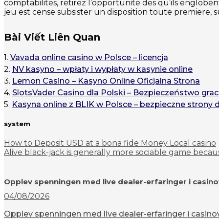
comptabilites, retirez l’opportunite des qu’ils engloben
jeu est cense subsister un disposition toute premiere, s
Bài Viết Liên Quan
1.
Vavada online casino w Polsce – licencja
2.
NV kasyno – wpłaty i wypłaty w kasynie online
3.
Lemon Casino – Kasyno Online Oficjalna Strona
4.
SlotsVader Casino dla Polski – Bezpieczeństwo grac
5.
Kasyna online z BLIK w Polsce – bezpieczne strony 
system
How to Deposit USD at a bona fide Money Local casino
Alive black-jack is generally more sociable game becaus
Opplev spenningen med live dealer-erfaringer i casin
04/08/2026
Opplev spenningen med live dealer-erfaringer i casinov