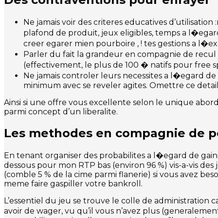
Ne jamais voir des criteres educatives d’utilisati
plafond de produit, jeux eligibles, temps a l�egar
creer egarer mien pourboire , ! tes gestions a l�e
Parler du fait la grandeur en compagnie de recul
(effectivement, le plus de 100 � natifs pour free 
Ne jamais controler leurs necessites a l�egard de 
minimum avec se reveler agites. Omettre ce detail
Ainsi si une offre vous excellente selon le unique abor
parmi concept d’un liberalite.
Les methodes en compagnie de per
En tenant organiser des probabilites a l�egard de gains
dessous pour mon RTP bas (environ 96 %) vis-a-vis des j
(comble 5 % de la cime parmi flanerie) si vous avez bes
meme faire gaspiller votre bankroll.
L’essentiel du jeu se trouve le colle de administration
avoir de wager, vu qu’il vous n’avez plus (generalemen