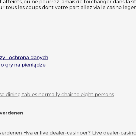
t atteints, ou ne pourrez jamais de toi changer dans la s
ur tous les coups dont votre part allez via le casino leg
zy i ochrona danych
do gry na pieniądze
e dining tables normally chair to eight persons
overdenen
erdenen Hva er live dealer-casinoer? Live dealer-casinoe