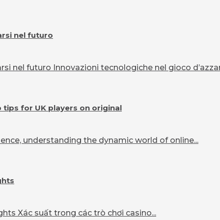
si nel futuro
 nel futuro Innovazioni tecnologiche nel gioco d’azzard
ips for UK players on original
ence, understanding the dynamic world of online...
ghts
ts Xác suất trong các trò chơi casino...