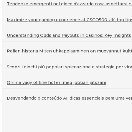
Tendenze emergenti nel gioco d'azzardo cosa aspettarsi ne
Maximize your gaming experience at CSGO500 UK: top tips 
Understanding Odds and Payouts in Casinos: Key Insights
Pelien historia Miten uhkapelaaminen on muovannut kultt
Scopri i giochi più popolari spiegazione e strategie per vin
Online vagy offline hol éri meg jobban játszani
Desvendando o conteúdo AI: dicas essenciais para uma veri