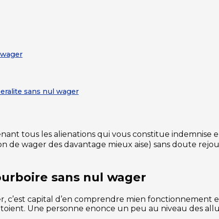
 wager
ralite sans nul wager
ant tous les alienations qui vous constitue indemnise e
ion de wager des davantage mieux aise) sans doute rejo
urboire sans nul wager
ger, c’est capital d’en comprendre mien fonctionnement
 cotoient. Une personne enonce un peu au niveau des al