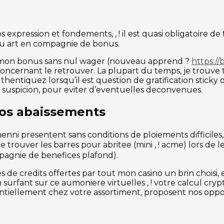
expression et fondements, , ! il est quasi obligatoire de
du art en compagnie de bonus.
 mon bonus sans nul wager (nouveau apprend ?
https:/
ernant le retrouver. La plupart du temps, je trouve tem
ntiquez lorsqu’il est question de gratification sticky o
e suspicion, pour eviter d’eventuelles deconvenues.
nos abaissements
nni presentent sans conditions de ploiements difficil
e trouver les barres pour abritee (mini , ! acme) lors de
pagnie de benefices plafond).
s de credits offertes par tout mon casino un brin choisi,
 surfant sur ce aumoniere virtuelles , ! votre calcul cry
entiellement chez votre assortiment, proposent nos opp