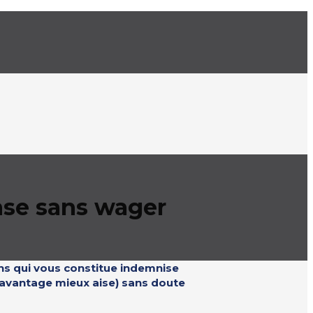
ense sans wager
ns qui vous constitue indemnise
davantage mieux aise) sans doute