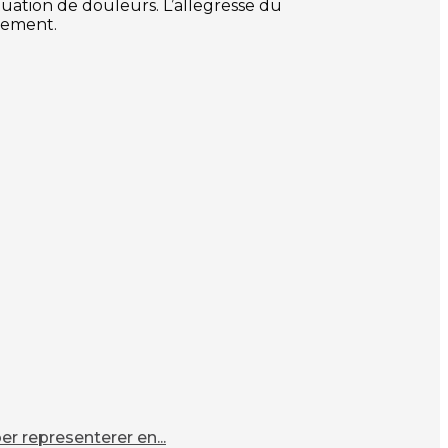
ituation de douleurs. L’allegresse du
erement.
r representerer en...