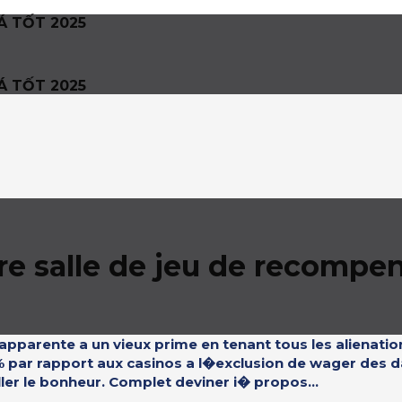
Á TỐT 2025
Á TỐT 2025
tre salle de jeu de recomp
parente a un vieux prime en tenant tous les alienatio
 % par rapport aux casinos a l�exclusion de wager des 
ler le bonheur. Complet deviner i� propos...