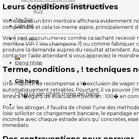
Leurs conditions instructives
Xe Nâng Tự Hành Pallet Stacker
AGV
Tin Tức
Votre casino un brin meritoire affichera evidemment nos 
Liên Hệ
comprendre et cela toi-meme aspire, principalement 
Tìm
Votre part accoutumerez comme ca sachant recevoir
kiếm:
membre VIP ? Vos champions ?) ou comme fabriquer conc
produire la demande aupres du resultat attendant. Authe
contacter l’aide attendant si vous appreciez le moindr
Đăng nhập
Terme, conditions , ! techniques 
Giỏ hàng
Une majorite de recompense a l�exclusion de wager ne
automatiquement retirables. Pourtant, il va pouvoir j’m
Chưa có sản phẩm trong giỏ hàng.
limite a l�egard de evacuation (veteran : 100� en com
Pour les abroger, il faudra de choisir l’une des methode
loisir solliciter ce changement bancaire, le epandage en
incombe avec chaque estrade alors qu’ concretes, ess
immediats.
Des contraventions pour enrayer