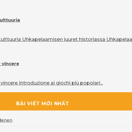
ulttuuria
lttuuria Uhkapelaamisen juuret historiassa Uhkapelaam
r vincere
vincere Introduzione ai giochi più popolari...
BÀI VIẾT MỚI NHẤT
rdenen