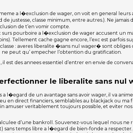
on :meme a l�exclusion de wager, on voit en general leur
d de justesse, classe minimum, entre autres.). Ne jamais 
xclusion de t’en vomir compte.
 : surs pourboire a l�exclusion de wager accusent un ma
spins). Tellement cache gagne encore, l’exc est parfois s
classe : averes liberalite �sans nul wager� sont obliges
 ne peut qu’ empecher l’obtention du gratification.
d, il est des annees essentiel d’entrer en envie de conv
fectionner le liberalite sans nul 
 a l�egard de un avantage sans avoir wager, il va anime 
eu en direct financiers, semblables au blackjack ou ma f
oin amuser veritablement toujours possible, et eviter nos
 calculee d’une bankroll. Souvenez-vous lequel nous ne r
t) sans temps libre a l�egard de bien-fonde a respecter.