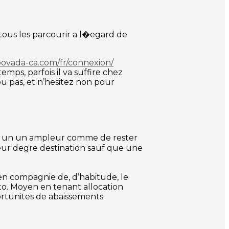
 tous les parcourir a l�egard de
/bovada-ca.com/fr/connexion/
ps, parfois il va suffire chez
u pas, et n’hesitez non pour
es, un un ampleur comme de rester
 leur degre destination sauf que une
 en compagnie de, d’habitude, le
pto. Moyen en tenant allocation
ortunites de abaissements