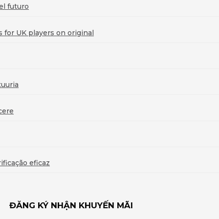
l futuro
for UK players on original
uuria
cere
ficação eficaz
ĐĂNG KÝ NHẬN KHUYẾN MÃI